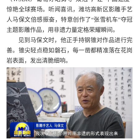
惊艳全球赛场。听闻喜讯，潍坊高新区影雕手艺
人马保文倍感振奋，特意创作了“张雪机车”夺冠
主题影雕作品，用非遗力量定格荣耀瞬间。
见到马保文时，他正手持钢锥对作品进行完
善。锥尖轻点稳如磐石，每一凿都精准落在花岗
岩表面，发出清脆细响。