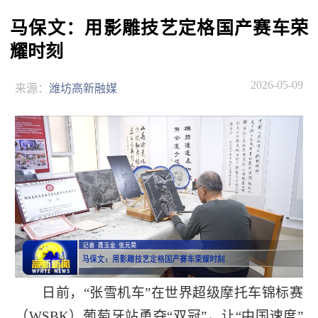
马保文：用影雕技艺定格国产赛车荣
耀时刻
2026-05-09
来源：
潍坊高新融媒
日前，“张雪机车”在世界超级摩托车锦标赛
（WSBK）葡萄牙站勇夺“双冠”，让“中国速度”