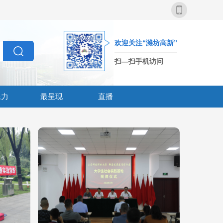
欢迎关注“潍坊高新”
扫—扫手机访问
像力
最呈现
直播