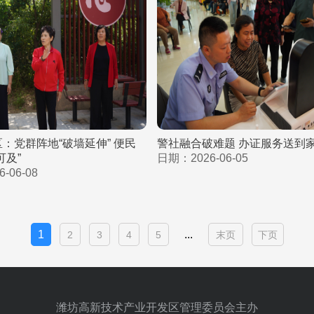
：党群阵地“破墙延伸” 便民
警社融合破难题 办证服务送到
可及”
日期：2026-06-05
-06-08
1
...
2
3
4
5
末页
下页
潍坊高新技术产业开发区管理委员会主办