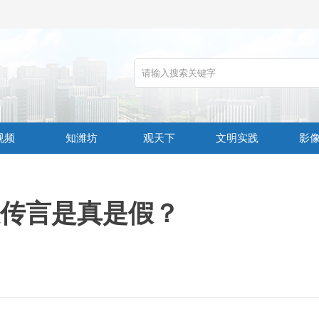
视频
知潍坊
观天下
文明实践
影
传言是真是假？