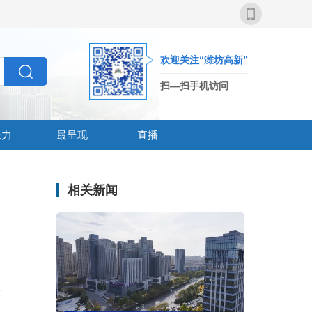
欢迎关注“潍坊高新”
扫—扫手机访问
像力
最呈现
直播
相关新闻