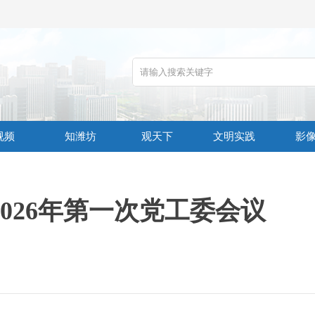
视频
知潍坊
观天下
文明实践
影
026年第一次党工委会议