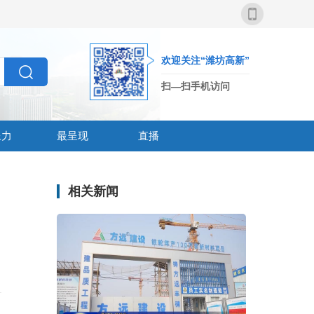
欢迎关注“潍坊高新”
扫—扫手机访问
像力
最呈现
直播
相关新闻