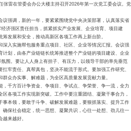
任张雷在管委会办公大楼主持召开2026年第一次党工委会议。党
会议强调，新的一年，要紧紧围绕党中央决策部署，认真落实省
扛牢经济强区责任担当，抓紧抓实产业发展、企业培育、项目建
统筹发展和安全，推动高新区各项工作再上新台阶。
和深入实施帮包服务重点项目、社区、企业等情况汇报。会议强
育计划，由各产业链链长统筹推进整个产业链的项目建设、企业
浓厚氛围。要让人人身上有担子、有压力，以领导干部的率先垂范
要扛牢责任、真帮真包，坚决不能流于形式。要加强工作研究、
和群众办实事、解难题，为全区高质量发展贡献力量。
能，千方百计争资金、争项目、争试点、争荣誉、争一流，全力
全区各项工作实现新突破。工作中要注重团结、凝聚干事合力，
干事本领，要敢于斗争、破解发展难题，要狠抓落实、提升工作
、确保社会稳定，统一思想、凝聚共识，心往一处想、劲儿往一
会越来越好。