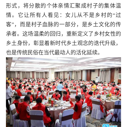
形式，将分散的个体亲情汇聚成村子的集体温
情。它让所有人看见：女儿从不是乡村的“过
客”，而是村子血脉的一部分，是乡土文化的传
承者。这场温柔的回归，重新定义了乡村女性的
乡土身份，彰显着新时代乡土观念的迭代升级，
也是传统民俗在当代最动人的活化延续。