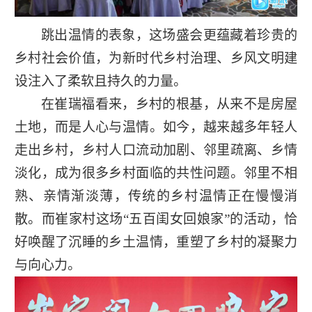
跳出温情的表象，这场盛会更蕴藏着珍贵的
乡村社会价值，为新时代乡村治理、乡风文明建
设注入了柔软且持久的力量。
在崔瑞福看来，乡村的根基，从来不是房屋
土地，而是人心与温情。如今，越来越多年轻人
走出乡村，乡村人口流动加剧、邻里疏离、乡情
淡化，成为很多乡村面临的共性问题。邻里不相
熟、亲情渐淡薄，传统的乡村温情正在慢慢消
散。而崔家村这场“五百闺女回娘家”的活动，恰
好唤醒了沉睡的乡土温情，重塑了乡村的凝聚力
与向心力。