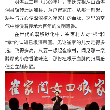
明洪武二年（1369年），崔氏先祖从山西洪
洞县辗转迁居潍县，落户崔家庄。从那一刻起，
耕种与匠心便深深植入崔家村的血脉，这里的空
气中弥漫着传承六百年的文明遗香。
在世代的潜移默化中，崔家村人对“根”和
“孝”的认知已根深蒂固。无论崔家的儿女走得多
远，飞得多高，只要一想起崔家村，闻见那一缕
醇厚的小磨香油味道，那份植根于血脉的归属感
便会立刻苏醒。