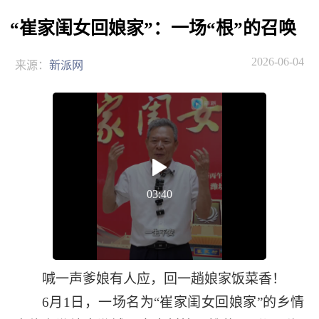
“崔家闺女回娘家”：一场“根”的召唤
2026-06-04
来源：
新派网
03:40
喊一声爹娘有人应，回一趟娘家饭菜香！
6月1日，一场名为“崔家闺女回娘家”的乡情