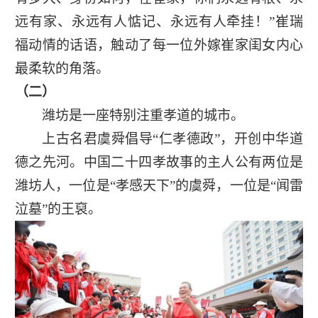
远有家、永远有人惦记、永远有人牵挂！”崔瑞
福动情的话语，触动了每一位外嫁崔家闺女内心
最柔软的角落。
（二）
潍坊是一座特别注重孝道的城市。
上古名君虞舜倡导“仁孝德政”，开创中华道
德之先河。中国二十四孝故事的主人公有两位是
潍坊人，一位是“孝感天下”的虞舜，一位是“闻雷
泣墓”的王裒。