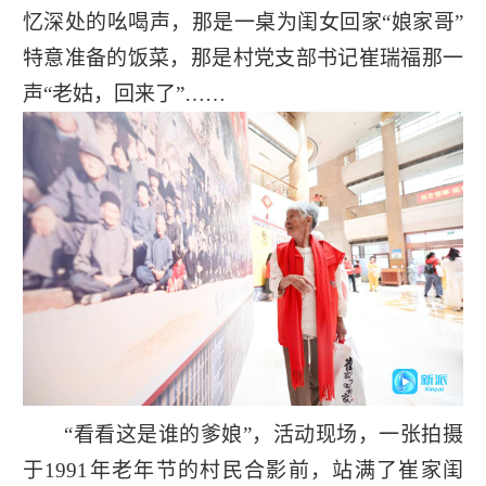
忆深处的吆喝声，那是一桌为闺女回家“娘家哥”
特意准备的饭菜，那是村党支部书记崔瑞福那一
声“老姑，回来了”……
“看看这是谁的爹娘”，活动现场，一张拍摄
于1991年老年节的村民合影前，站满了崔家闺