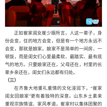
正如崔家闺女崔少振所言，人这一辈子，身
份会变，住的地方会变，但是有一个地方永远不
会变，那就是娘家。娘家不是简单的一间房、一
顿饭，而是闺女们心里最柔软、最踏实、最有底
气的地方。只要娘家还在，父母还在，村里的长
辈乡亲还在，闺女们永远都有归处。
（三）
在齐鲁大地重礼重情的文化浸润下，“崔家
闺女回娘家”更有着独特的深意。山东乡土素来
重视宗族情谊、家风孝道，崔家村以集体团聚的