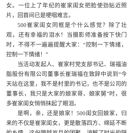
女。一位上了年纪的崔家闺女把脸使劲贴近照
片，回首间已是哽咽难言。
500崔家闺女同框是个什么感觉？除了壮
观，还有幸福的泪水！当摄影师准备按下快门
时，不得不一遍遍提醒大家：“控制一下情绪，
控制一下情绪！”
当活动发起人、崔家村党支部书记、瑞福油
脂股份有限公司董事长崔瑞福在致辞中说到“今
天站在这里，我不是村里的书记，也不是公司的
董事长，我只是大家的娘家哥、娘家舅”时，很
多崔家闺女悄悄抹起了眼泪。
是啊，亲，还是娘家！500闺女回娘家，归
来的不仅是崔家闺女，更是散落四方、绵延不断
的乡情。这份跨越岁月的团聚，消解了时光的隔