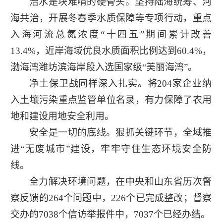
治水是块难啃的硬骨头。坚持陆海统筹、河
海共治，开展冬春季水质保障等专项行动，重点
入海河流总氮浓度“十四五”期间累计改善
13.4%，近岸海域优良水质面积比例达到60.4%，
渤海湾潍坊滨海岸段入选国家级“美丽海湾”。
净土保卫战同样深入扎实。将204家企业纳
入土壤污染重点监管单位名录，有力保障了农用
地和建设用地安全利用。
安全是一切的底线。狠抓关键环节，全域推
进“无废城市”建设，牢牢守住生态环境安全防
线。
全力解决环境问题，在中央和山东省历次督
察反馈的264个问题中，226个已完成整改；督察
交办的7038个信访举报件中，7037个已经办结。