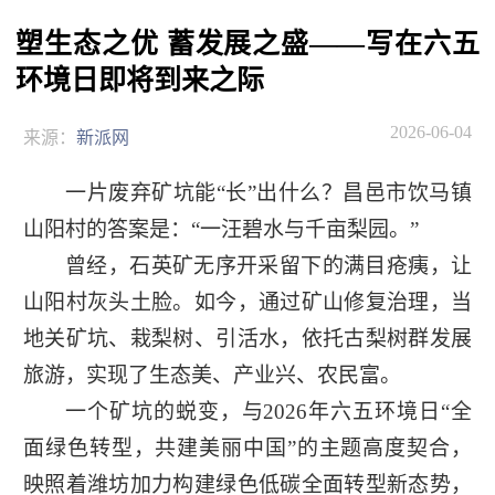
塑生态之优 蓄发展之盛——写在六五
环境日即将到来之际
2026-06-04
来源：
新派网
一片废弃矿坑能“长”出什么？昌邑市饮马镇
山阳村的答案是：“一汪碧水与千亩梨园。”
曾经，石英矿无序开采留下的满目疮痍，让
山阳村灰头土脸。如今，通过矿山修复治理，当
地关矿坑、栽梨树、引活水，依托古梨树群发展
旅游，实现了生态美、产业兴、农民富。
一个矿坑的蜕变，与2026年六五环境日“全
面绿色转型，共建美丽中国”的主题高度契合，
映照着潍坊加力构建绿色低碳全面转型新态势，