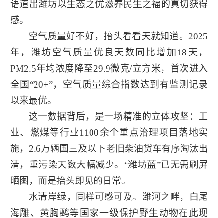
语道出潍坊以生态之优滋养民生之福的真切获得
感。
空气质量好不好，抬头看看天就知道。2025
年，潍坊空气质量优良天数同比增加18天，
PM2.5年均浓度降至29.9微克/立方米，首次进入
全国“20+”，空气质量综合指数达到有监测记录
以来最优。
这一数据背后，是一场精准的立体攻坚：工
业、燃煤等行业1100余个重点治理项目落地实
施，2.6万辆国三及以下老旧柴油货车有序淘汰出
清，重污染天数大幅减少。“潍坊蓝”已无需刷屏
晒图，而是抬头即见的日常。
水清岸绿，同样可感可及。潍河之畔，白尾
海雕、黄胸鹀等国家一级保护野生动物在此现