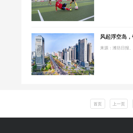
风起浮空岛，
来源：潍坊日报、潍坊
首页
上一页