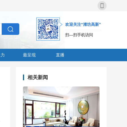
欢迎关注“潍坊高新”
扫—扫手机访问
像力
最呈现
直播
相关新闻