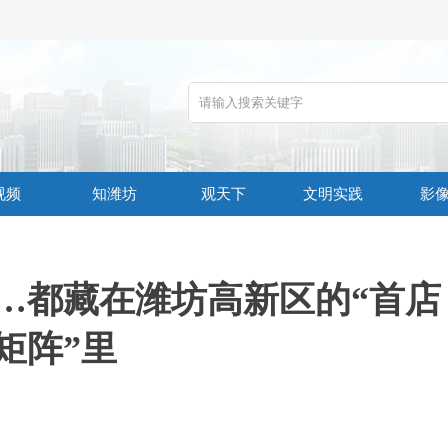
视频
知潍坊
观天下
文明实践
影
…都藏在潍坊高新区的“首店
矩阵”里