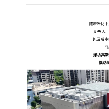
随着潍坊中
覔书店、
以及瑞幸
“
潍坊高新
撬动