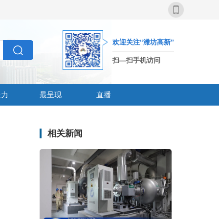
欢迎关注“潍坊高新”
扫—扫手机访问
像力
最呈现
直播
相关新闻