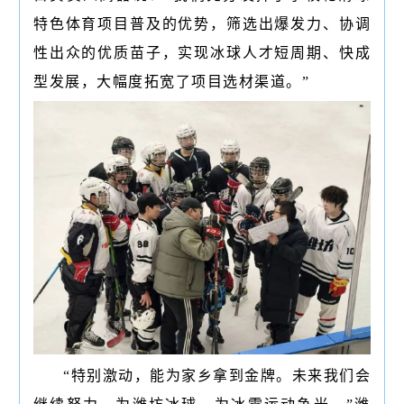
特色体育项目普及的优势，筛选出爆发力、协调
性出众的优质苗子，实现冰球人才短周期、快成
型发展，大幅度拓宽了项目选材渠道。”
“特别激动，能为家乡拿到金牌。未来我们会