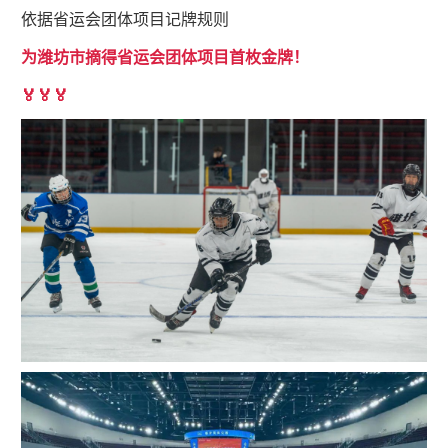
依据省运会团体项目记牌规则
为潍坊市摘得省运会团体项目首枚金牌！
🏅
🏅🏅