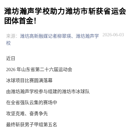
潍坊瀚声学校助力潍坊市斩获省运会
团体首金！
2026-06-03
来源：
潍坊高新融媒记者柳翠瑛、潍坊瀚声学
校
近日
2026 年山东省第二十六届运动会
冰球项目比赛圆满落幕
由潍坊瀚声学校参与组建的潍坊市冰球队
在全省强队云集的赛场中
攻坚克难、奋勇争先
最终斩获男子甲组第五名