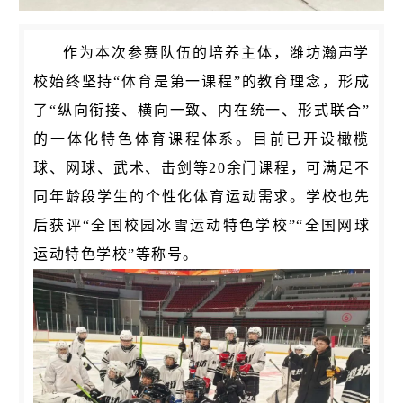
作为本次参赛队伍的培养主体，潍坊瀚声学
校始终坚持“体育是第一课程”的教育理念，形成
了“纵向衔接、横向一致、内在统一、形式联合”
的一体化特色体育课程体系。目前已开设橄榄
球、网球、武术、击剑等20余门课程，可满足不
同年龄段学生的个性化体育运动需求。学校也先
后获评“全国校园冰雪运动特色学校”“全国网球
运动特色学校”等称号。