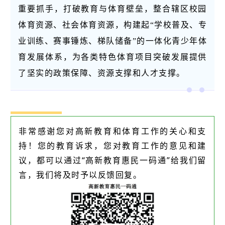
重要抓手，打破教育与体育壁垒，整合辖区校园
体育资源、社会体育资源，构建起“学校普及、专
业训练、赛事锤炼、梯队储备”的一体化青少年体
育发展体系，为各类特色体育项目突破发展提供
了坚实的政策保障、资源支撑和人才支撑。
非常感谢您对高新教育和体育工作的关心和支
持！您的教育诉求，您对教育工作的意见和建
议，都可以通过“高新教育惠民一码通”给我们留
言，我们将及时予以反馈回复。