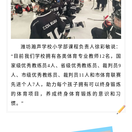
潍坊瀚声学校小学部课程负责人徐彩敏说：
“
目前我们学校拥有各类体育专业教师12名，国
家级优秀教练员4人、省级优秀教练员、裁判员9
人、市级优秀教练员、裁判员11人和市体育联赛
先进个人7人，助力每个孩子拥有可以终身锻炼
的体育项目，养成终身体育锻炼的意识和习
惯。”