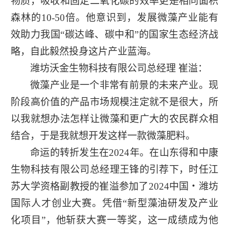
物质，吸收和固定二氧化碳的效率更是相同面积
森林的10-50倍。他意识到，发展微藻产业能有
效助力我国“碳达峰、碳中和”的国家生态经济战
略，自此毅然投身这片产业蓝海。
潍坊沃金生物科技有限公司总经理 崔溢：
微藻产业是一个非常有前景的未来产业。现
阶段高价值的产品市场规模注定就不是很大，所
以我就想办法怎样让微藻和更广大的农民群众相
结合，于是我就想开发这样一款微藻肥料。
命运的转折发生在2024年。在山东得和中康
生物科技有限公司总经理王锋的引荐下，时任江
苏大学资格副教授的崔溢参加了2024中国・潍坊
国际人才创业大赛。凭借“新型藻油研发及产业
化项目”，他斩获大赛一等奖，这一成绩成为他