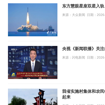
东方慧眼星座双星入轨
来源：大众新闻 日期：2026-08-
央视《新闻联播》关注
来源：闪电新闻 日期：2026-08-
我省实施村集体和农民
起来