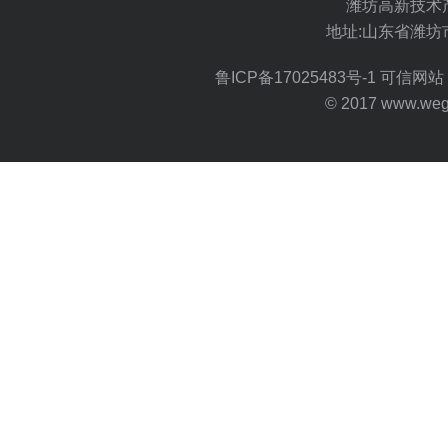
潍坊高新技术
地址:山东省潍坊
鲁ICP备17025483号-1
可信网站 
© 2017 www.wegoo