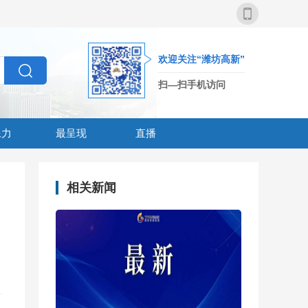
欢迎关注“潍坊高新”
扫—扫手机访问
像力
最呈现
直播
相关新闻