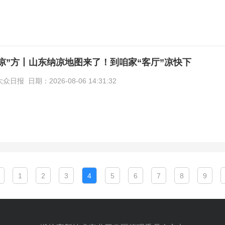
暑“凉”方丨山东纳凉地图来了！到咱家“客厅”凉快下
报 日期：2026-08-06 14:31:32
1
2
3
4
5
6
7
8
9