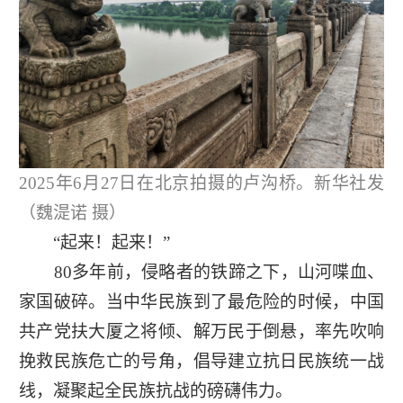
2025年6月27日在北京拍摄的卢沟桥。新华社发
（魏湜诺 摄）
“起来！起来！”
80多年前，侵略者的铁蹄之下，山河喋血、
家国破碎。当中华民族到了最危险的时候，中国
共产党扶大厦之将倾、解万民于倒悬，率先吹响
挽救民族危亡的号角，倡导建立抗日民族统一战
线，凝聚起全民族抗战的磅礴伟力。