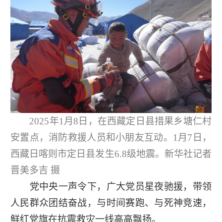
2025年1月8日，在西藏定日县措果乡塘仁村
安置点，消防救援人员和小朋友互动。1月7日，
西藏日喀则市定日县发生6.8级地震。新华社记者
晋美多吉 摄
党中央一声令下，广大党员星夜驰援，带领
人民群众团结奋战，与时间赛跑、与死神竞速，
鲜红党旗在抗震救灾一线高高飘扬。