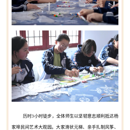
历时3小时徒步，全体师生以坚韧意志顺利抵达杨
家埠民间艺术大观园。大家滑状元梯、亲手扎制风筝、