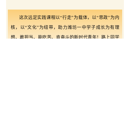
这次远足实践课程以“行走”为载体，以“思政”为内
核，以“文化”为纽带，助力潍坊一中学子成长为有理
想、敢担当、能吃苦、肯奋斗的新时代青年！路上同学
们矫健的步伐、欢快的笑声、坚定的目光，成为学校践
行“健康第一”育人理念的生动注脚。
青春没有白走的路，每一步都算数。
用脚步丈量山河，用成长奔赴理想。
下一站，我们在更高处
遇见更好的自己！