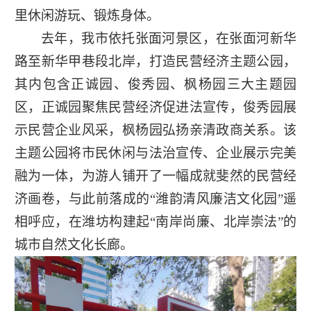
里休闲游玩、锻炼身体。
去年，我市依托张面河景区，在张面河新华
路至新华甲巷段北岸，打造民营经济主题公园，
其内包含正诚园、俊秀园、枫杨园三大主题园
区，正诚园聚焦民营经济促进法宣传，俊秀园展
示民营企业风采，枫杨园弘扬亲清政商关系。该
主题公园将市民休闲与法治宣传、企业展示完美
融为一体，为游人铺开了一幅成就斐然的民营经
济画卷，与此前落成的“潍韵清风廉洁文化园”遥
相呼应，在潍坊构建起“南岸尚廉、北岸崇法”的
城市自然文化长廊。