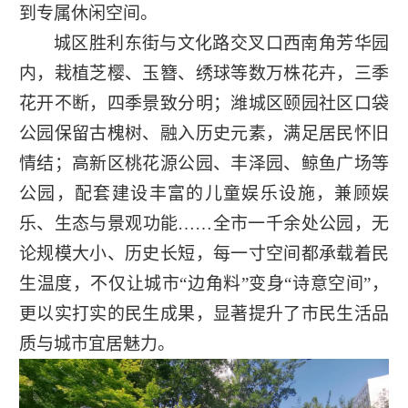
到专属休闲空间。
城区胜利东街与文化路交叉口西南角芳华园
内，栽植芝樱、玉簪、绣球等数万株花卉，三季
花开不断，四季景致分明；潍城区颐园社区口袋
公园保留古槐树、融入历史元素，满足居民怀旧
情结；高新区桃花源公园、丰泽园、鲸鱼广场等
公园，配套建设丰富的儿童娱乐设施，兼顾娱
乐、生态与景观功能……全市一千余处公园，无
论规模大小、历史长短，每一寸空间都承载着民
生温度，不仅让城市“边角料”变身“诗意空间”，
更以实打实的民生成果，显著提升了市民生活品
质与城市宜居魅力。