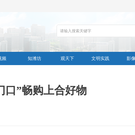
视频
知潍坊
观天下
文明实践
影
门口”畅购上合好物