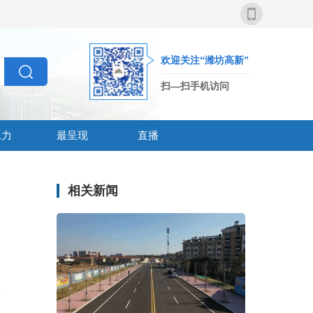
欢迎关注“潍坊高新”
扫—扫手机访问
像力
最呈现
直播
相关新闻