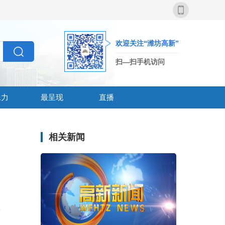
欢迎关注“潍坊高新”
扫—扫手机访问
像力
最呈现
直播
相关新闻