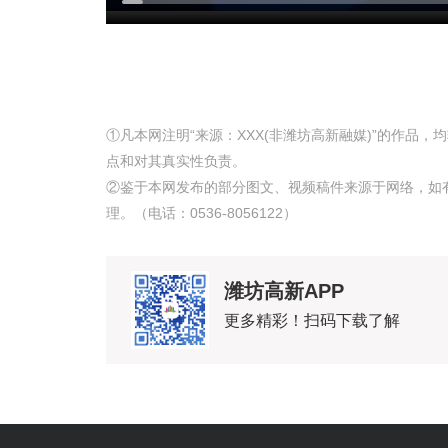
①凡本网注明“来源：XXX(非潍坊高新融媒)”的作品
点和对其真实性负责。
②鉴于本网发布的部分图文、视频稿件来源于网络，如
理。（电话：0536-8056122）
潍坊高新APP
更多精彩！扫码下载了解