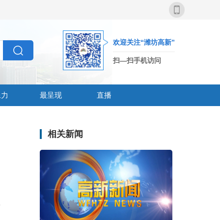
欢迎关注“潍坊高新”
扫—扫手机访问
像力
最呈现
直播
相关新闻