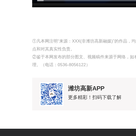
①凡本网注明“来源：XXX(非潍坊高新融媒)”的作品
点和对其真实性负责。
②鉴于本网发布的部分图文、视频稿件来源于网络，如
理。（电话：0536-8056122）
潍坊高新APP
更多精彩！扫码下载了解