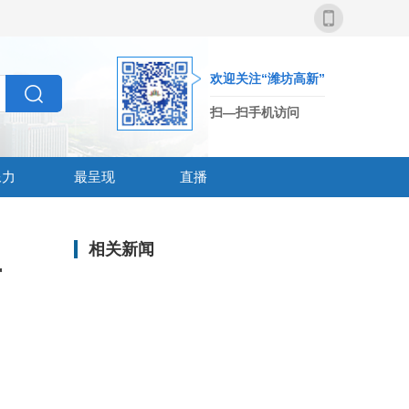
欢迎关注“潍坊高新”
扫—扫手机访问
像力
最呈现
直播
相关新闻
专