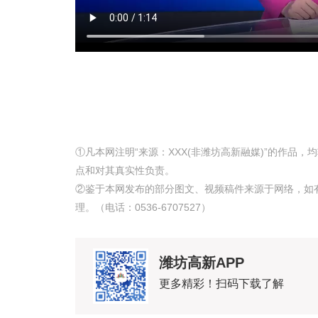
①凡本网注明“来源：XXX(非潍坊高新融媒)”的作品
点和对其真实性负责。
②鉴于本网发布的部分图文、视频稿件来源于网络，如
理。（电话：0536-6707527）
潍坊高新APP
更多精彩！扫码下载了解