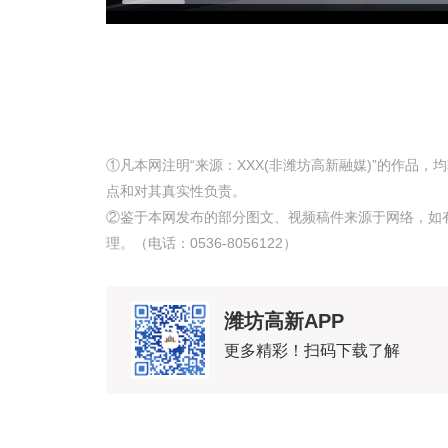
①凡本网注明“来源：XXX(非潍坊高新融媒)”的作品
点和对其真实性负责。
②鉴于本网发布的部分图文、视频稿件来源于网络，如
理。（电话：0536-8056122）
潍坊高新APP
更多精彩！扫码下载了解