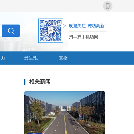
欢迎关注“潍坊高新”
扫—扫手机访问
像力
最呈现
直播
相关新闻