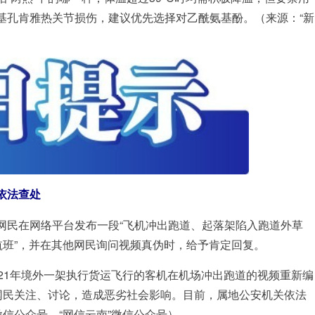
基孔肯雅热关节损伤，建议优先选择对乙酰氨基酚。（来源：“新
依法查处
网民在网络平台发布一段“飞机冲出跑道、起落架陷入跑道外草
航班”，并在其他网民询问视频真伪时，给予肯定回复。
1年境外一架执行货运飞行的客机在机场冲出跑道的视频重新编
量网民关注、讨论，造成恶劣社会影响。目前，属地公安机关依法
微信公众号、“网信云南”微信公众号）