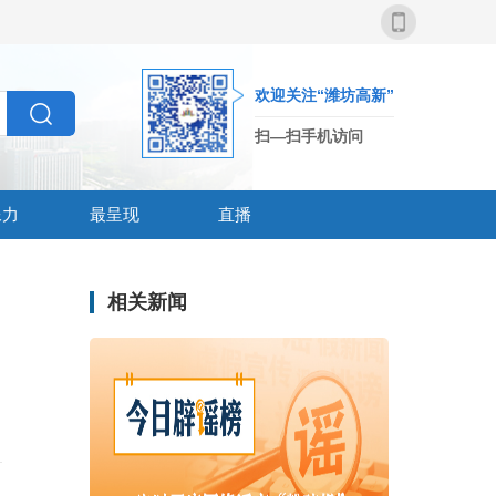
欢迎关注“潍坊高新”
扫—扫手机访问
像力
最呈现
直播
相关新闻