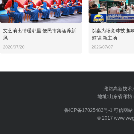
文艺演出情暖邻里 便民市集涵养新
以桌为场竞球技 趣
风
超”高新主场
2026/07/20
2026/07/07
潍坊高新技术
地址:山东省潍坊
鲁ICP备17025483号-1
可信网站 
© 2017 www.wegoo