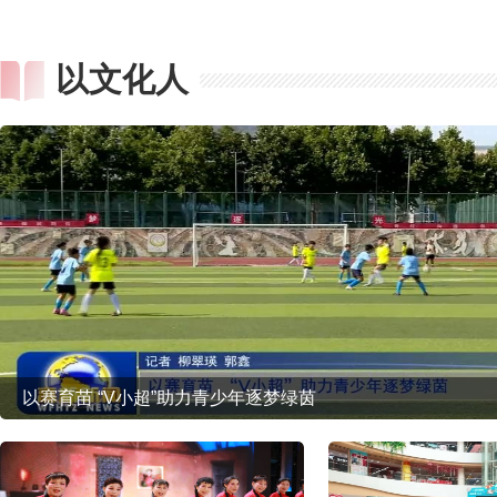
以文化人
以赛育苗 “V小超”助力青少年逐梦绿茵