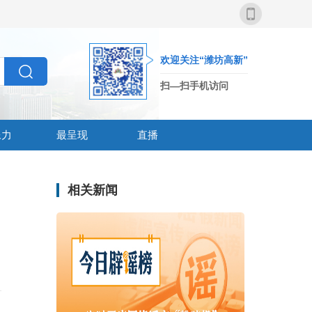
欢迎关注“潍坊高新”
扫—扫手机访问
像力
最呈现
直播
相关新闻