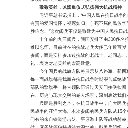
致敬英雄，以隆重仪式弘扬伟大抗战精神
习近平总书记指出，“中国人民在抗日战争
有责的爱国情怀，视死如归、宁死不屈的民族气
胜信念。”这次阅兵不仅是致敬为中国人民抗日
十年前的九三阅兵，我国安排了由300多
难以忘怀。目前健在的抗战老兵大多已年近百岁
参阅，而是安排参加过抗战的老战士、老同志、
礼，表达对老英雄的崇高敬意。
今年阅兵的战旗方队将展示从八路军、新四
每一面战旗都是我军在抗日战争时期艰苦卓绝战
部队的擎旗手，将带领队伍通过天安门接受检阅
在、历史与现实交融的感人场景，深刻表达我们
兵民是胜利之本，在抗日战争中，广大民兵参
民战争的汪洋大海。本次参阅的民兵方队从15
们有的来自铁道游击队、平原游击队等战功赫赫
战、麻雀战等独特战法发源地的典型民兵组织。