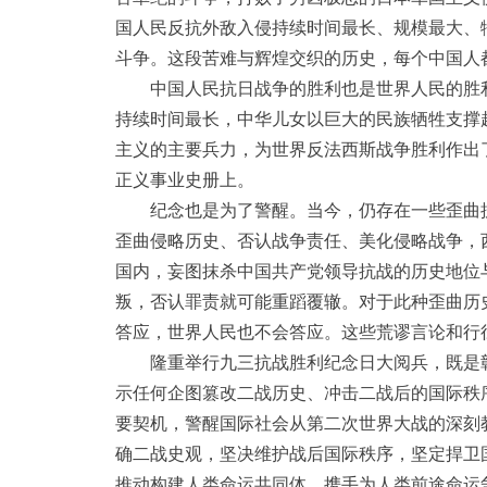
国人民反抗外敌入侵持续时间最长、规模最大、
斗争。这段苦难与辉煌交织的历史，每个中国人
中国人民抗日战争的胜利也是世界人民的胜
持续时间最长，中华儿女以巨大的民族牺牲支撑
主义的主要兵力，为世界反法西斯战争胜利作出
正义事业史册上。
纪念也是为了警醒。当今，仍存在一些歪曲
歪曲侵略历史、否认战争责任、美化侵略战争，
国内，妄图抹杀中国共产党领导抗战的历史地位
叛，否认罪责就可能重蹈覆辙。对于此种歪曲历
答应，世界人民也不会答应。这些荒谬言论和行
隆重举行九三抗战胜利纪念日大阅兵，既是
示任何企图篡改二战历史、冲击二战后的国际秩
要契机，警醒国际社会从第二次世界大战的深刻
确二战史观，坚决维护战后国际秩序，坚定捍卫
推动构建人类命运共同体，携手为人类前途命运