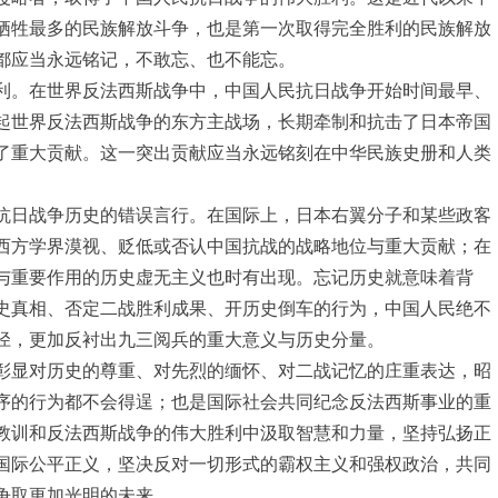
牺牲最多的民族解放斗争，也是第一次取得完全胜利的民族解放
都应当永远铭记，不敢忘、也不能忘。
利。在世界反法西斯战争中，中国人民抗日战争开始时间最早、
起世界反法西斯战争的东方主战场，长期牵制和抗击了日本帝国
了重大贡献。这一突出贡献应当永远铭刻在中华民族史册和人类
抗日战争历史的错误言行。在国际上，日本右翼分子和某些政客
西方学界漠视、贬低或否认中国抗战的战略地位与重大贡献；在
与重要作用的历史虚无主义也时有出现。忘记历史就意味着背
史真相、否定二战胜利成果、开历史倒车的行为，中国人民绝不
径，更加反衬出九三阅兵的重大意义与历史分量。
彰显对历史的尊重、对先烈的缅怀、对二战记忆的庄重表达，昭
序的行为都不会得逞；也是国际社会共同纪念反法西斯事业的重
教训和反法西斯战争的伟大胜利中汲取智慧和力量，坚持弘扬正
国际公平正义，坚决反对一切形式的霸权主义和强权政治，共同
争取更加光明的未来。