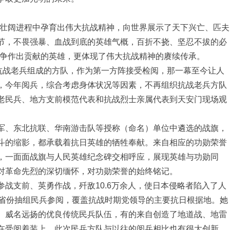
的壮阔进程中孕育出伟大抗战精神，向世界展示了天下兴亡、匹夫
节，不畏强暴、血战到底的英雄气概，百折不挠、坚忍不拔的必
战争作出贡献的英雄，更体现了伟大抗战精神的赓续传承。
名抗战老兵组成的方队，作为第一方阵接受检阅，那一幕至今让人
，今年阅兵，综合考虑身体状况等因素，不再组织抗战老兵方队
老民兵、地方支前模范代表和抗战烈士亲属代表到天安门现场观
军、东北抗联、华南游击队等授称（命名）单位中遴选的战旗，
斗的缩影，都承载着抗日英雄的牺牲奉献。来自相应的功勋荣誉
，一面面战旗与人民英雄纪念碑交相呼应，展现英雄与功勋同
对革命先烈的深切缅怀，对功勋荣誉的始终铭记。
战支前、英勇作战，歼敌10.6万余人，使日本侵略者陷入了人
个省份抽组民兵参阅，覆盖抗战时期党领导的主要抗日根据地。她
、威名远扬的优良传统民兵队伍，有的来自创造了地道战、地雷
在受阅着装上，此次民兵方队与以往的阅兵相比也有很大创新，