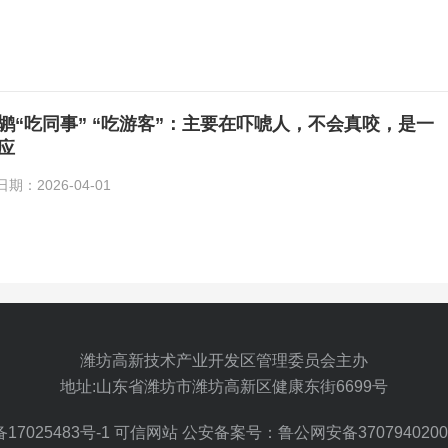
鹕“吃同事” “吃游客”：主要在吓唬人，不会真咬，是一
应
：2026-04-01
潍坊高新技术产业开发区管理委员会主办
地址:山东省潍坊市潍坊高新区健康东街6699号
备17025483号-1
可信网站 公安备案号：鲁公网安备3707940200