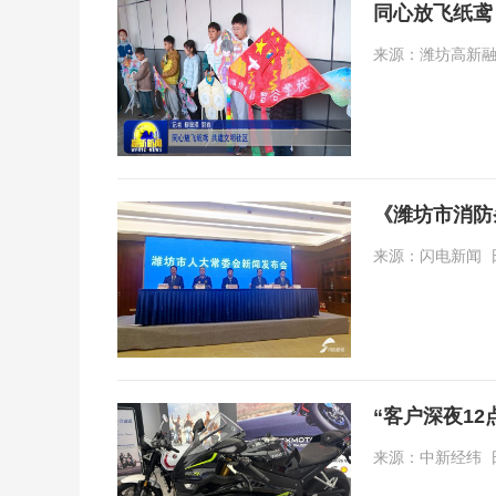
同心放飞纸鸢
来源：潍坊高新融媒 
《潍坊市消防
来源：闪电新闻 日期
“客户深夜1
来源：中新经纬 日期