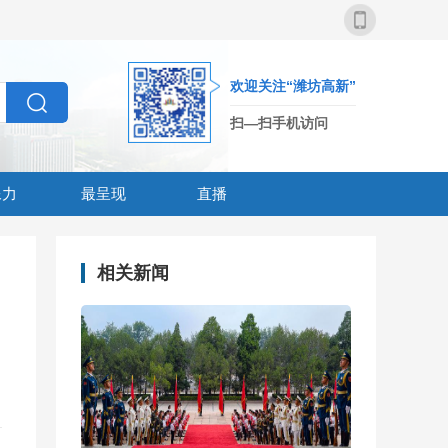
欢迎关注“潍坊高新”
扫—扫手机访问
像力
最呈现
直播
相关新闻